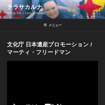
コ
テラサカルナ
ン
miLun. Inc. / Luna Terasaka
テ
ン
ツ
メニュー
へ
ス
キ
文化庁 日本遺産プロモーション /
ッ
マーティ・フリードマン
プ