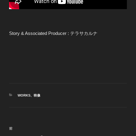
Story & Associated Producer : テラサカルナ
カ
WORKS
、
映像
テ
ゴ
リ
ー
投
前
前
稿