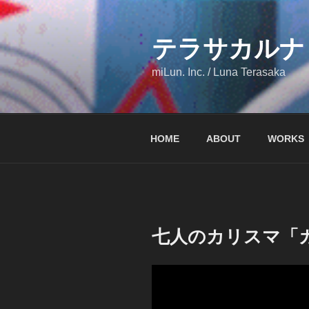
コ
ン
テ
テラサカルナ
ン
miLun. Inc. / Luna Terasaka
ツ
へ
ス
キ
HOME
ABOUT
WORKS
ッ
プ
七人のカリスマ「