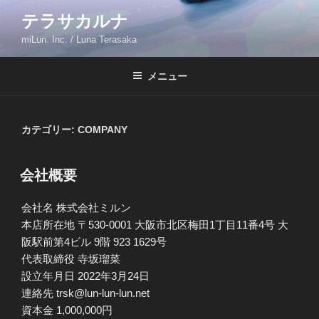
コ
テラサカルナ
ン
miLun. Inc. / Luna Terasaka
テ
ン
ツ
メニュー
へ
ス
キ
カテゴリー:
COMPANY
ッ
プ
会社概要
会社名 株式会社ミルン
本店所在地 〒530-0001 大阪市北区梅田1丁目11番4号 大
阪駅前第4ビル 9階 923 1629号
代表取締役 寺坂瑠菜
設立年月日 2022年3月24日
連絡先 trsk@lun-lun-lun.net
資本金 1,000,000円